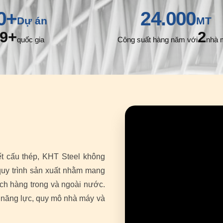
0+
24.000
Dự án
MT
9+
2
quốc gia
Công suất hàng năm với
nhà 
ết cấu thép, KHT Steel không
uy trình sản xuất nhằm mang
ch hàng trong và ngoài nước.
 năng lực, quy mô nhà máy và