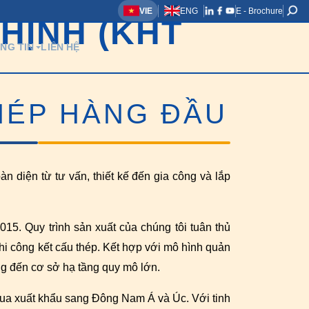
VIE
ENG
E - Brochure
HỊNH (KHT
NG TIN
LIÊN HỆ
HÉP HÀNG ĐẦU
n diện từ tư vấn, thiết kế đến gia công và lắp
15. Quy trình sản xuất của chúng tôi tuân thủ
i công kết cấu thép. Kết hợp với mô hình quản
ng đến cơ sở hạ tầng quy mô lớn.
qua xuất khẩu sang Đông Nam Á và Úc. Với tinh