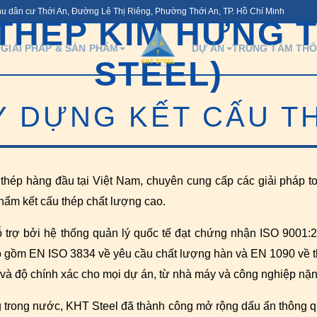
hu dân cư Thới An, Đường Lê Thị Riêng, Phường Thới An, TP. Hồ Chí Minh
THÉP KIM HƯNG T
GIẢI PHÁP & SẢN PHẨM
DỰ ÁN
TRUNG TÂM THÔ
STEEL)
Y DỰNG KẾT CẤU T
thép hàng đầu tại Việt Nam, chuyên cung cấp các giải pháp toà
phẩm kết cấu thép chất lượng cao.
trợ bởi hệ thống quản lý quốc tế đạt chứng nhận ISO 9001:20
ao gồm EN ISO 3834 về yêu cầu chất lượng hàn và EN 1090 về th
 và độ chính xác cho mọi dự án, từ nhà máy và công nghiệp nặ
g trong nước, KHT Steel đã thành công mở rộng dấu ấn thông 