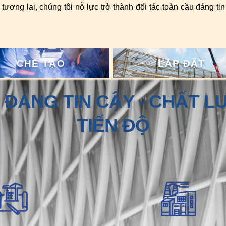
i tương lai, chúng tôi nỗ lực trở thành đối tác toàn cầu đáng t
CHẾ TẠO
LẮP ĐẶT
 ĐÁNG TIN CẬY - CHẤT 
TIẾN ĐỘ