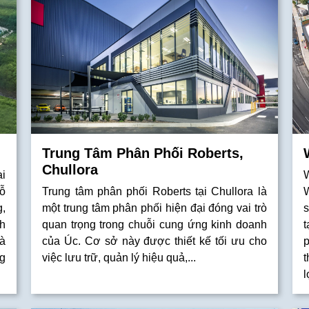
Trung Tâm Phân Phối Roberts,
Chullora
i
W
gỗ
Trung tâm phân phối Roberts tại Chullora là
,
một trung tâm phân phối hiện đại đóng vai trò
h
quan trọng trong chuỗi cung ứng kinh doanh
t
à
của Úc. Cơ sở này được thiết kế tối ưu cho
g
việc lưu trữ, quản lý hiệu quả,...
t
l