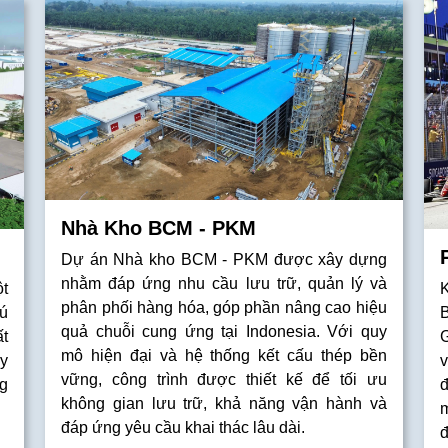
Nhà Kho BCM - PKM
Dự án Nhà kho BCM - PKM được xây dựng
nhằm đáp ứng nhu cầu lưu trữ, quản lý và
t
phân phối hàng hóa, góp phần nâng cao hiệu
ú
B
quả chuỗi cung ứng tại Indonesia. Với quy
t
mô hiện đại và hệ thống kết cấu thép bền
y
v
vững, công trình được thiết kế để tối ưu
g
không gian lưu trữ, khả năng vận hành và
m
đáp ứng yêu cầu khai thác lâu dài.