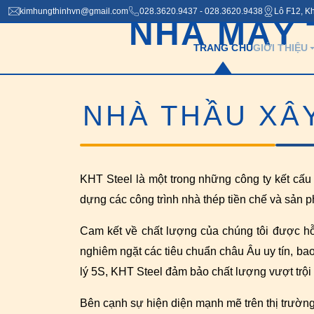
kimhungthinhvn@gmail.com
028.3620.9437 - 028.3620.9438
Lô F12, K
NHÀ MÁY 
TRANG CHỦ
GIỚI THIỆU
NHÀ THẦU XÂ
KHT Steel là một trong những công ty kết cấu 
dựng các công trình nhà thép tiền chế và sản 
Cam kết về chất lượng của chúng tôi được hỗ 
nghiêm ngặt các tiêu chuẩn châu Âu uy tín, b
lý 5S, KHT Steel đảm bảo chất lượng vượt trội
Bên cạnh sự hiện diện mạnh mẽ trên thị trườn