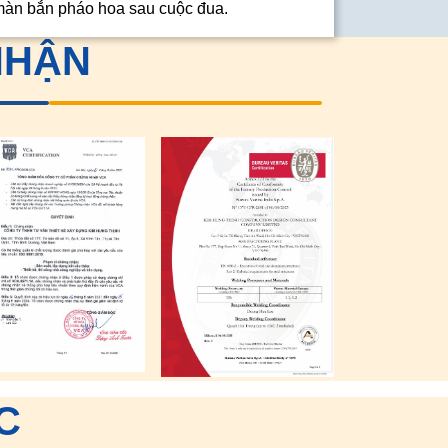
màn bắn pháo hoa sau cuộc đua.
NHẬN
C